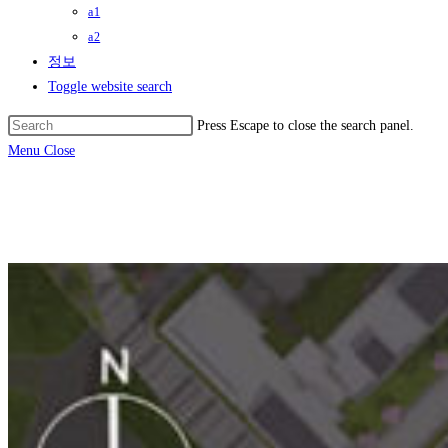
a1
a2
정보
Toggle website search
Press Escape to close the search panel.
Menu
Close